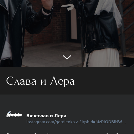
Слава и Лера
Вячеслав и Лера
instagram.com/gordienko.v_?igshid=MzRlODBiNWFlZA==