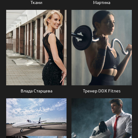
Ткани
Мартина
Влада Старцева
Тренер DDX Fitnes